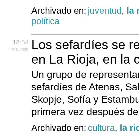
Archivado en:
juventud
,
la 
política
Los sefardíes se r
18:54
29
/10
/2009
en La Rioja, en la
Un grupo de representa
sefardíes de Atenas, Sa
Skopje, Sofía y Estambu
primera vez después de
Archivado en:
cultura
,
la ri