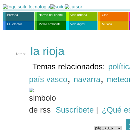
Portada
Hartos del coche
Vida urbana
Cine
El Selector
Medio ambiente
Vida digital
Música
la rioja
tema:
Temas relacionados:
políti
,
,
país vasco
navarra
meteor
Suscríbete
|
¿Qué e