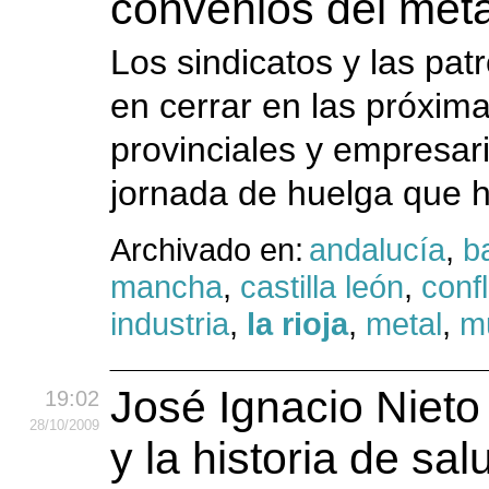
convenios del meta
Los sindicatos y las pat
en cerrar en las próxim
provinciales y empresari
jornada de huelga que h
Archivado en:
andalucía
,
b
mancha
,
castilla león
,
confl
industria
,
la rioja
,
metal
,
m
José Ignacio Nieto
19:02
28
/10
/2009
y la historia de sal