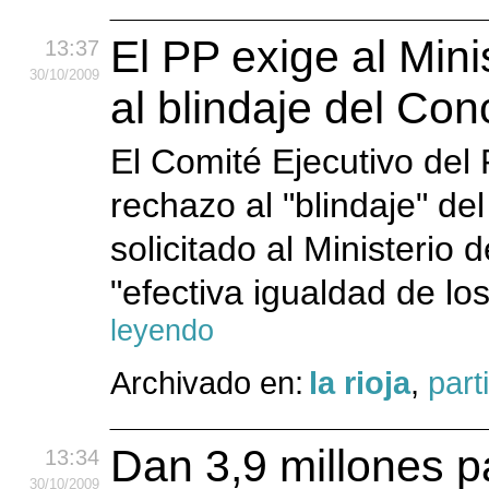
El PP exige al Mini
13:37
30
/10
/2009
al blindaje del Co
El Comité Ejecutivo del
rechazo al "blindaje" d
solicitado al Ministerio 
"efectiva igualdad de lo
leyendo
Archivado en:
la rioja
,
part
Dan 3,9 millones p
13:34
30
/10
/2009