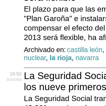
El plazo para que las e
"Plan Garoña" e instalar
compensar el efecto del 
2013 será flexible, ha a
Archivado en:
castilla león
nuclear
,
la rioja
,
navarra
La Seguridad Socia
16:52
30
/10
/2009
los nueve primero
La Seguridad Social tr