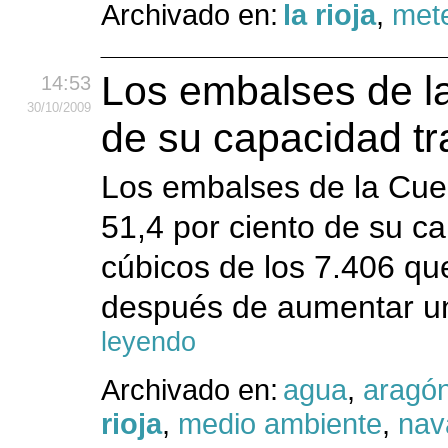
Archivado en:
la rioja
,
mete
Los embalses de la
14:53
30
/10
/2009
de su capacidad t
Los embalses de la Cuen
51,4 por ciento de su c
cúbicos de los 7.406 qu
después de aumentar un
leyendo
Archivado en:
agua
,
aragó
rioja
,
medio ambiente
,
nav