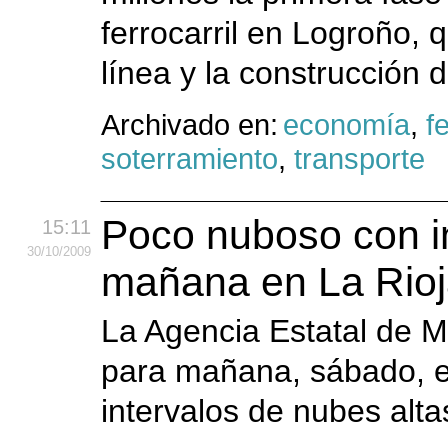
ferrocarril en Logroño, 
línea y la construcción 
Archivado en:
economía
,
f
soterramiento
,
transporte
Poco nuboso con in
15:11
30
/10
/2009
mañana en La Rio
La Agencia Estatal de 
para mañana, sábado, e
intervalos de nubes alta