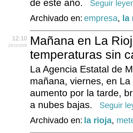
de este año.
Seguir leye
Archivado en:
empresa
,
la 
Mañana en La Rioja
12:10
29
/10
/2009
temperaturas sin 
La Agencia Estatal de M
mañana, viernes, en La 
aumento por la tarde, b
a nubes bajas.
Seguir l
Archivado en:
la rioja
,
mete