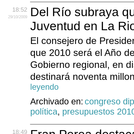
Del Río subraya qu
18:52
29
/10
/2009
Juventud en La Rio
El consejero de Presiden
que 2010 será el Año de
Gobierno regional, en dis
destinará noventa millon
leyendo
Archivado en:
congreso di
política
,
presupuestos 201
18:49