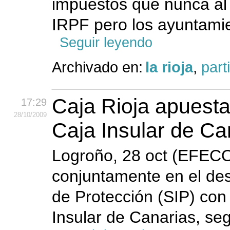
impuestos que nunca al 
IRPF pero los ayuntamien
Seguir leyendo
Archivado en:
la rioja
,
part
Caja Rioja apuesta
17:29
28
/10
/2009
Caja Insular de Ca
Logroño, 28 oct (EFECOM
conjuntamente en el desa
de Protección (SIP) con
Insular de Canarias, seg