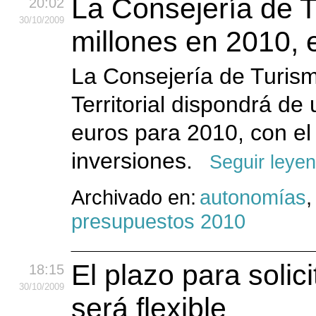
La Consejería de T
20:02
30
/10
/2009
millones en 2010, 
La Consejería de Turism
Territorial dispondrá de
euros para 2010, con el
inversiones.
Seguir leye
Archivado en:
autonomías
presupuestos 2010
El plazo para solic
18:15
30
/10
/2009
será flexible