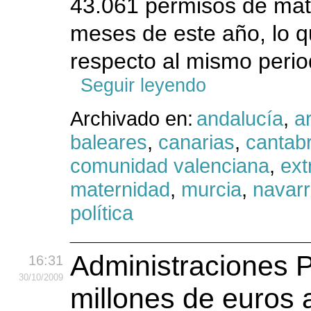
43.061 permisos de mat
meses de este año, lo 
respecto al mismo period
Seguir leyendo
Archivado en:
andalucía
,
a
baleares
,
canarias
,
cantabr
comunidad valenciana
,
ex
maternidad
,
murcia
,
navar
política
Administraciones P
16:31
30
/10
/2009
millones de euros a