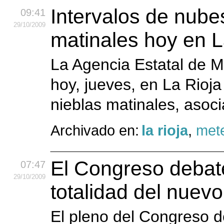
Intervalos de nube
09:41
29
/10
/2009
matinales hoy en L
La Agencia Estatal de M
hoy, jueves, en La Rioja
nieblas matinales, asoc
Archivado en:
la rioja
,
mete
El Congreso debat
07:47
29
/10
/2009
totalidad del nuev
El pleno del Congreso d