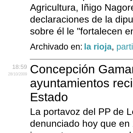
Agricultura, Iñigo Nago
declaraciones de la dip
sobre él le "fortalecen 
Archivado en:
la rioja
,
part
Concepción Gamar
18:59
28
/10
/2009
ayuntamientos rec
Estado
La portavoz del PP de 
denunciado hoy que en 