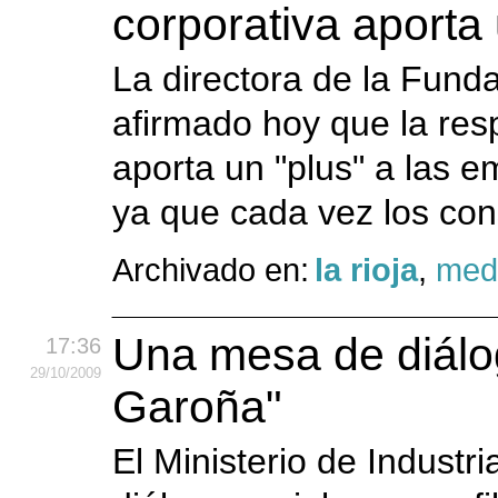
corporativa aporta
La directora de la Fund
afirmado hoy que la resp
aporta un "plus" a las em
ya que cada vez los con
Archivado en:
la rioja
,
med
Una mesa de diálog
17:36
29
/10
/2009
Garoña"
El Ministerio de Indust