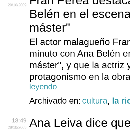
Fran Perea destac
29
/10
/2009
Belén en el escena
máster"
El actor malagueño Fran
minuto con Ana Belén e
máster", y que la actriz
protagonismo en la obra 
leyendo
Archivado en:
cultura
,
la ri
Ana Leiva dice que
18:49
29
/10
/2009