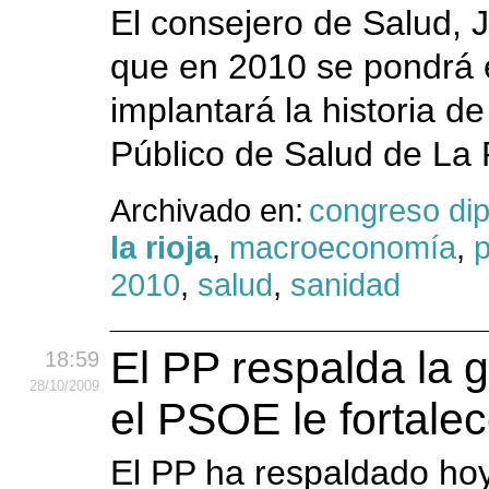
El consejero de Salud, 
que en 2010 se pondrá e
implantará la historia d
Público de Salud de La 
Archivado en:
congreso di
la rioja
,
macroeconomía
,
p
2010
,
salud
,
sanidad
El PP respalda la 
18:59
28
/10
/2009
el PSOE le fortalec
El PP ha respaldado hoy