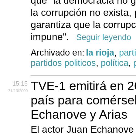
que "la democracia no g
la corrupción no exista, 
garantiza que la corrup
impune".
Seguir leyendo
Archivado en:
la rioja
,
part
partidos politicos
,
política
,
TVE-1 emitirá en 
15:15
31
/10
/2009
país para comérsel
Echanove y Arias
El actor Juan Echanove