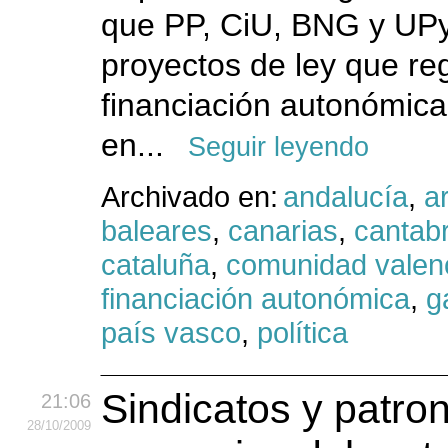
que PP, CiU, BNG y UPy
proyectos de ley que re
financiación autonómica
en...
Seguir leyendo
Archivado en:
andalucía
,
a
baleares
,
canarias
,
cantabr
cataluña
,
comunidad valen
financiación autonómica
,
g
país vasco
,
política
Sindicatos y patron
21:06
28
/10
/2009