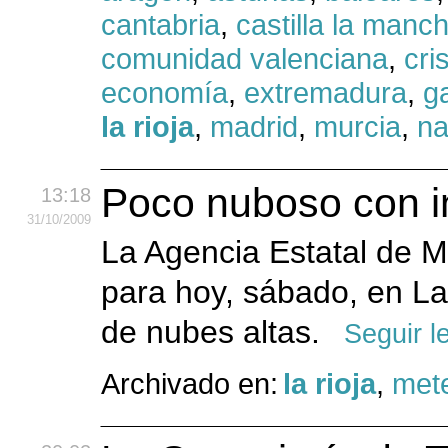
cantabria
,
castilla la manc
comunidad valenciana
,
cri
economía
,
extremadura
,
ga
la rioja
,
madrid
,
murcia
,
na
Poco nuboso con in
13:18
31
/10
/2009
La Agencia Estatal de 
para hoy, sábado, en La
de nubes altas.
Seguir l
Archivado en:
la rioja
,
mete