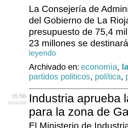
La Consejería de Adminis
del Gobierno de La Rio
presupuesto de 75,4 mil
23 millones se destinar
leyendo
Archivado en:
economía
,
l
partidos politicos
,
política
,
Industria aprueba 
15:56
30
/10
/2009
para la zona de G
El Ministerio de Industr