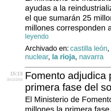
ayudas a la reindustria
el que sumarán 25 millo
millones corresponden a
leyendo
Archivado en:
castilla león
nuclear
,
la rioja
,
navarra
Fomento adjudica p
15:13
30
/10
/2009
primera fase del s
El Ministerio de Foment
millones la primera fase