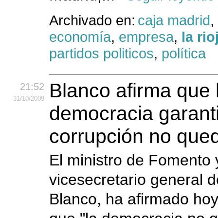
Archivado en:
caja madrid
,
economía
,
empresa
,
la rio
partidos politicos
,
política
Blanco afirma que 
21:52
31
/10
/2009
democracia garanti
corrupción no que
El ministro de Fomento 
vicesecretario general 
Blanco, ha afirmado ho