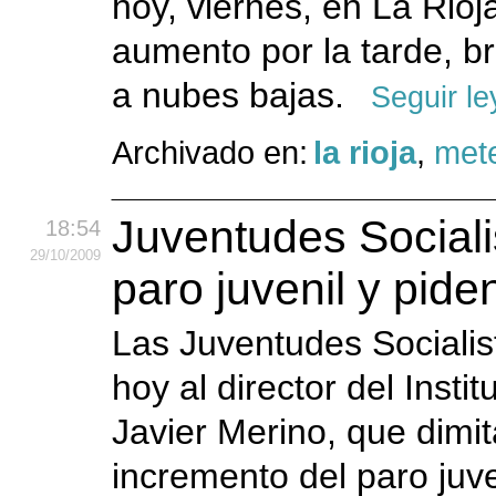
hoy, viernes, en La Rioj
aumento por la tarde, b
a nubes bajas.
Seguir l
Archivado en:
la rioja
,
mete
Juventudes Sociali
18:54
29
/10
/2009
paro juvenil y pide
Las Juventudes Socialis
hoy al director del Insti
Javier Merino, que dimit
incremento del paro juve