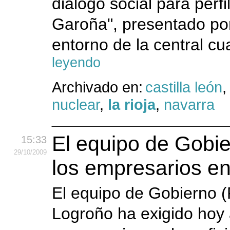
diálogo social para perfi
Garoña", presentado por
entorno de la central cu
leyendo
Archivado en:
castilla león
nuclear
,
la rioja
,
navarra
El equipo de Gobie
15:33
29
/10
/2009
los empresarios en
El equipo de Gobierno 
Logroño ha exigido hoy a