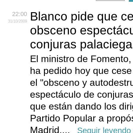
Blanco pide que ce
22:00
31
/10
/2009
obsceno espectácu
conjuras palaciega
El ministro de Fomento,
ha pedido hoy que cese
el "obsceno y autodestr
espectáculo de conjuras
que están dando los dir
Partido Popular a propó
Madrid,...
Seguir leyendo