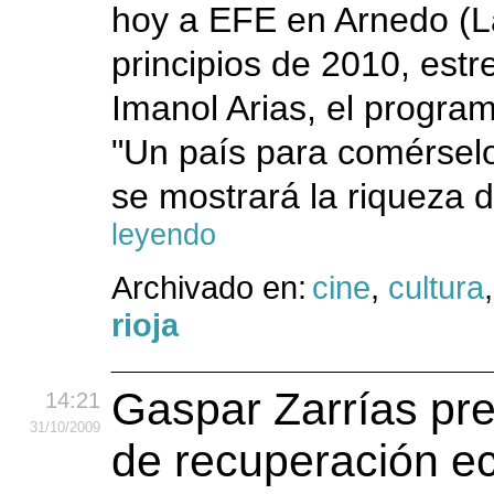
hoy a EFE en Arnedo (La
principios de 2010, estr
Imanol Arias, el progra
"Un país para comérselo
se mostrará la riqueza d
leyendo
Archivado en:
cine
,
cultura
rioja
Gaspar Zarrías pr
14:21
31
/10
/2009
de recuperación e