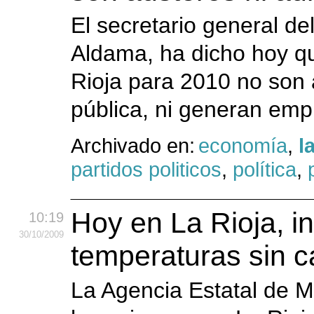
El secretario general d
Aldama, ha dicho hoy q
Rioja para 2010 no son 
pública, ni generan emp
Archivado en:
economía
,
l
partidos politicos
,
política
,
Hoy en La Rioja, i
10:19
30
/10
/2009
temperaturas sin 
La Agencia Estatal de M