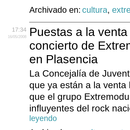
Archivado en:
cultura
,
extr
Puestas a la venta 
17:34
16
/05
/2008
concierto de Extr
en Plasencia
La Concejalía de Juven
que ya están a la venta l
que el grupo Extremodu
influyentes del rock nac
leyendo