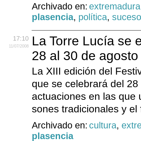
Archivado en:
extremadura
plasencia
,
política
,
suces
La Torre Lucía se 
17:10
11
/07
/2008
28 al 30 de agosto
La XIII edición del Festi
que se celebrará del 28
actuaciones en las que 
sones tradicionales y el
Archivado en:
cultura
,
extr
plasencia