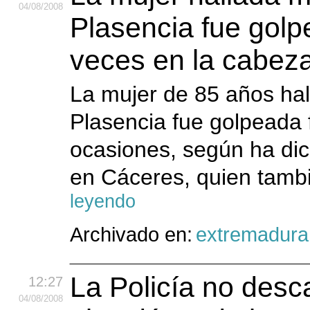
04
/08
/2008
Plasencia fue gol
veces en la cabez
La mujer de 85 años hal
Plasencia fue golpeada
ocasiones, según ha di
en Cáceres, quien tamb
leyendo
Archivado en:
extremadura
La Policía no desc
12:27
04
/08
/2008