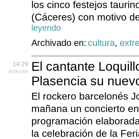
los cinco festejos tauri
(Cáceres) con motivo de 
leyendo
Archivado en:
cultura
,
extr
El cantante Loquil
14:29
06
/06
/2008
Plasencia su nuevo
El rockero barcelonés J
mañana un concierto en 
programación elaborada
la celebración de la Feri