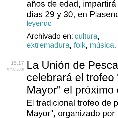
años de edad, impartirá
días 29 y 30, en Plasenc
leyendo
Archivado en:
cultura
,
extremadura
,
folk
,
música
La Unión de Pesc
15:17
07
/08
/2008
celebrará el trofeo
Mayor" el próximo
El tradicional trofeo de
Mayor", organizado por 