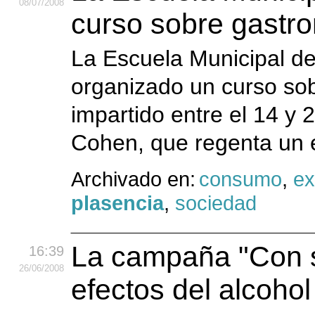
08
/07
/2008
curso sobre gastro
La Escuela Municipal de
organizado un curso so
impartido entre el 14 y 2
Cohen, que regenta un e
Archivado en:
consumo
,
ex
plasencia
,
sociedad
La campaña "Con s
16:39
26
/06
/2008
efectos del alcohol