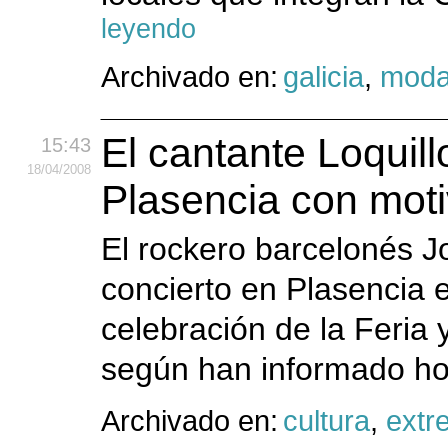
leyendo
Archivado en:
galicia
,
mod
El cantante Loquill
15:43
18
/04
/2008
Plasencia con motiv
El rockero barcelonés J
concierto en Plasencia e
celebración de la Feria 
según han informado ho
Archivado en:
cultura
,
extr