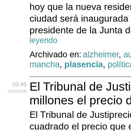
hoy que la nueva reside
ciudad será inaugurada 
presidente de la Junta 
leyendo
Archivado en:
alzheimer
,
a
mancha
,
plasencia
,
polític
El Tribunal de Just
10:45
29
/04
/2008
millones el precio 
El Tribunal de Justiprec
cuadrado el precio que 