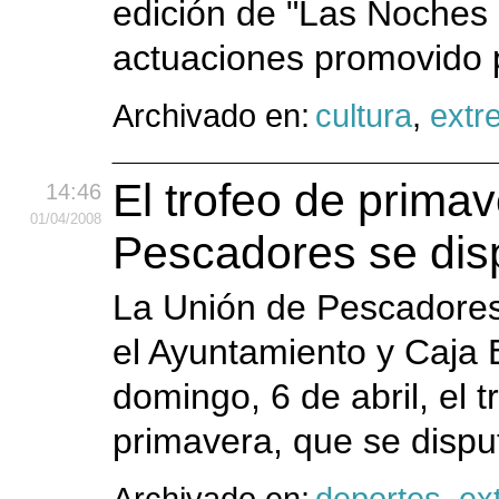
edición de "Las Noches 
actuaciones promovido p
Archivado en:
cultura
,
extr
El trofeo de prima
14:46
01
/04
/2008
Pescadores se dis
La Unión de Pescadores
el Ayuntamiento y Caja 
domingo, 6 de abril, el 
primavera, que se dispu
Archivado en:
deportes
,
ex