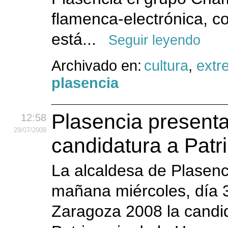
flamenca-electrónica, c
está...
Seguir leyendo
Archivado en:
cultura
,
extr
plasencia
Plasencia presenta
12:58
29
/07
/2008
candidatura a Pat
La alcaldesa de Plasenc
mañana miércoles, día 3
Zaragoza 2008 la candid