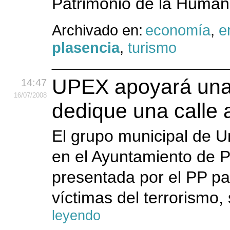
Patrimonio de la Humani
Archivado en:
economía
,
e
plasencia
,
turismo
UPEX apoyará una
14:47
16
/07
/2008
dedique una calle a
El grupo municipal de 
en el Ayuntamiento de P
presentada por el PP pa
víctimas del terrorismo
leyendo