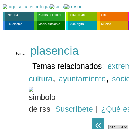
Portada
Hartos del coche
Vida urbana
Cine
El Selector
Medio ambiente
Vida digital
Música
plasencia
tema:
Temas relacionados:
extre
,
,
cultura
ayuntamiento
soci
Suscríbete
|
¿Qué e
«