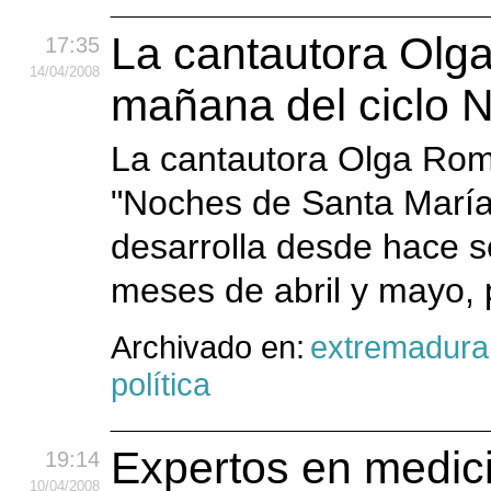
La cantautora Olg
17:35
14
/04
/2008
mañana del ciclo 
La cantautora Olga Rom
"Noches de Santa María"
desarrolla desde hace s
meses de abril y mayo, 
Archivado en:
extremadura
política
Expertos en medici
19:14
10
/04
/2008