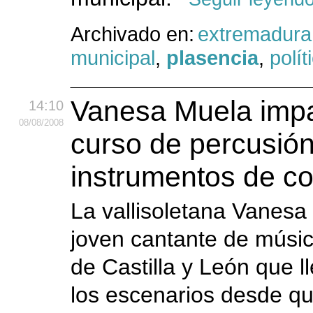
Archivado en:
extremadura
municipal
,
plasencia
,
polít
Vanesa Muela impa
14:10
08
/08
/2008
curso de percusió
instrumentos de co
La vallisoletana Vanesa
joven cantante de músic
de Castilla y León que l
los escenarios desde qu