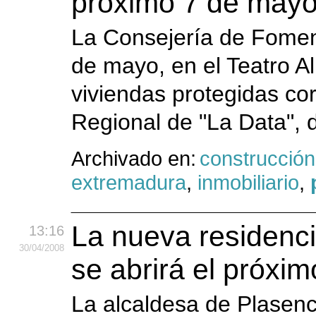
próximo 7 de may
La Consejería de Foment
de mayo, en el Teatro Al
viviendas protegidas co
Regional de "La Data", 
Archivado en:
construcción
extremadura
,
inmobiliario
,
La nueva residenc
13:16
30
/04
/2008
se abrirá el próxi
La alcaldesa de Plasenc