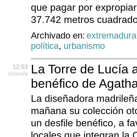
que pagar por expropiar
37.742 metros cuadrado
Archivado en:
extremadura
política
,
urbanismo
La Torre de Lucía 
12:53
25
/04
/2008
benéfico de Agath
La diseñadora madrileñ
mañana su colección ot
un desfile benéfico, a f
locales que integran la