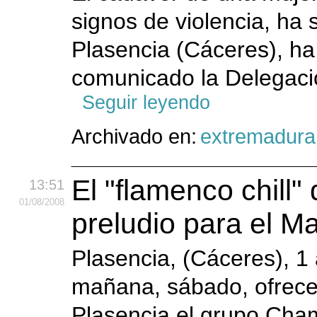
signos de violencia, ha 
Plasencia (Cáceres), h
comunicado la Delegaci
Seguir leyendo
Archivado en:
extremadura
El "flamenco chill
13:51
01
/08
/2008
preludio para el M
Plasencia, (Cáceres), 1 
mañana, sábado, ofrece
Plasencia el grupo Cha