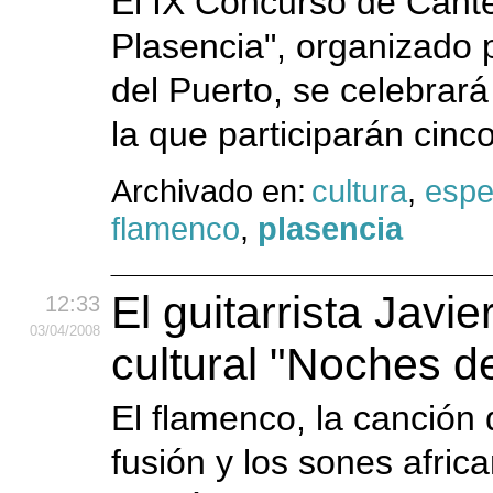
El IX Concurso de Can
Plasencia", organizado 
del Puerto, se celebrará 
la que participarán cinc
Archivado en:
cultura
,
espe
flamenco
,
plasencia
El guitarrista Javie
12:33
03
/04
/2008
cultural "Noches d
El flamenco, la canción de
fusión y los sones afric