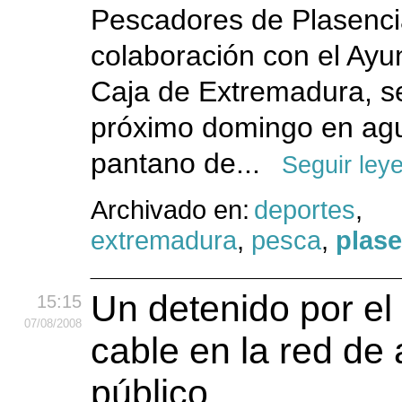
Pescadores de Plasenci
colaboración con el Ayu
Caja de Extremadura, se
próximo domingo en ag
pantano de...
Seguir ley
Archivado en:
deportes
,
extremadura
,
pesca
,
plase
Un detenido por el
15:15
07
/08
/2008
cable en la red de
público