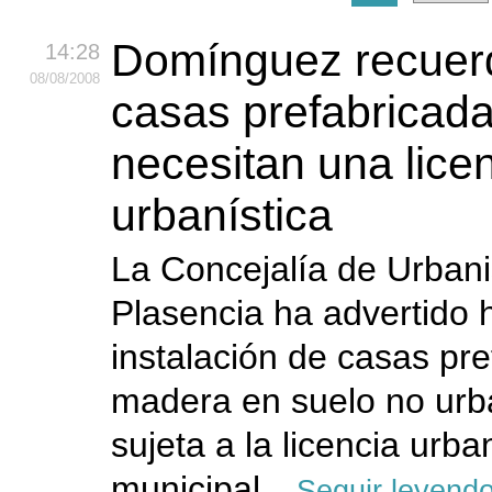
Domínguez recuerd
14:28
08
/08
/2008
casas prefabricad
necesitan una lice
urbanística
La Concejalía de Urban
Plasencia ha advertido 
instalación de casas pr
madera en suelo no urb
sujeta a la licencia urba
municipal.
Seguir leyend