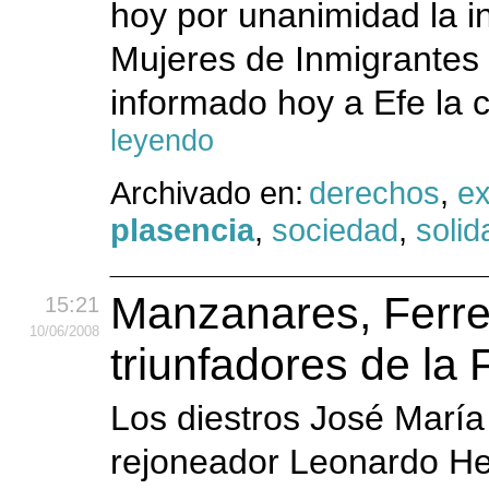
hoy por unanimidad la i
Mujeres de Inmigrantes
informado hoy a Efe la 
leyendo
Archivado en:
derechos
,
e
plasencia
,
sociedad
,
solid
Manzanares, Ferre
15:21
10
/06
/2008
triunfadores de la 
Los diestros José María
rejoneador Leonardo Her