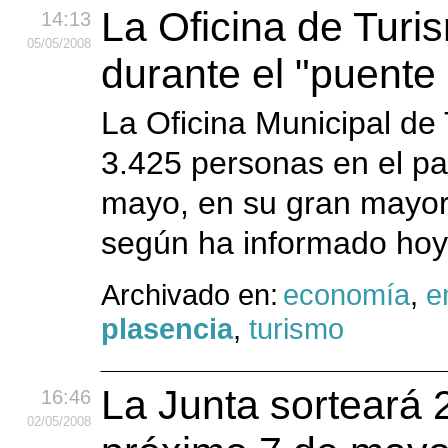
La Oficina de Turi
14:13
05
/05
/2008
durante el "puente
La Oficina Municipal de
3.425 personas en el pa
mayo, en su gran mayorí
según ha informado hoy 
Archivado en:
economía
,
e
plasencia
,
turismo
La Junta sorteará 
16:46
02
/05
/2008