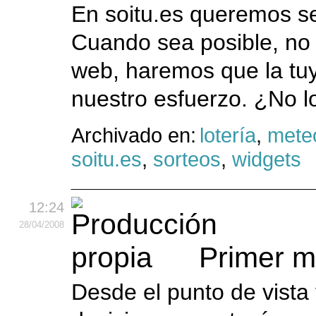
En soitu.es queremos se
Cuando sea posible, no
web, haremos que la tu
nuestro esfuerzo. ¿No lo
Archivado en:
lotería
,
mete
soitu.es
,
sorteos
,
widgets
12:24
28
/04
/2008
Primer m
Desde el punto de vista 