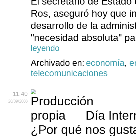
El secretario de Estado
Ros, aseguró hoy que inc
desarrollo de la adminis
"necesidad absoluta" pa
leyendo
Archivado en:
economía
,
e
telecomunicaciones
11:40
20
/09
/2008
Día Inter
¿Por qué nos gust