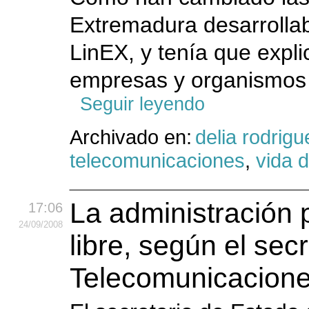
Extremadura desarrollab
LinEX, y tenía que expli
empresas y organismos p
Seguir leyendo
Archivado en:
delia rodrigu
telecomunicaciones
,
vida d
La administración 
17:06
24
/09
/2008
libre, según el sec
Telecomunicacion