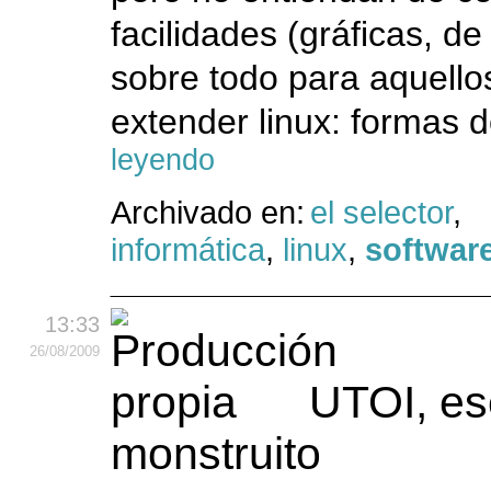
facilidades (gráficas, de 
sobre todo para aquello
extender linux: formas d
leyendo
Archivado en:
el selector
,
informática
,
linux
,
software
13:33
26
/08
/2009
UTOI, es
monstruito