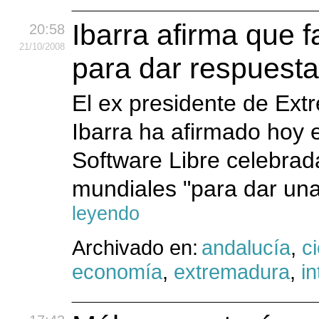
Ibarra afirma que f
20:58
21
/10
/2008
para dar respuesta 
El ex presidente de Ex
Ibarra ha afirmado hoy 
Software Libre celebrad
mundiales "para dar una
leyendo
Archivado en:
andalucía
,
c
economía
,
extremadura
,
in