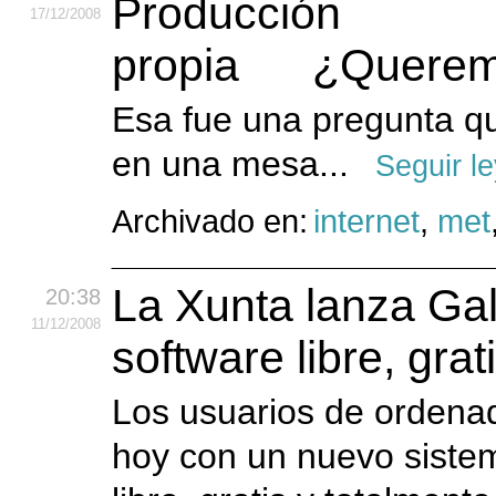
17
/12
/2008
¿Queremo
Esa fue una pregunta q
en una mesa...
Seguir l
Archivado en:
internet
,
met
La Xunta lanza Gal
20:38
11
/12
/2008
software libre, grat
Los usuarios de ordenad
hoy con un nuevo siste