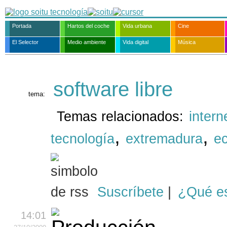
Portada
Hartos del coche
Vida urbana
Cine
El Selector
Medio ambiente
Vida digital
Música
software libre
tema:
Temas relacionados:
intern
,
,
tecnología
extremadura
e
Suscríbete
|
¿Qué e
14:01