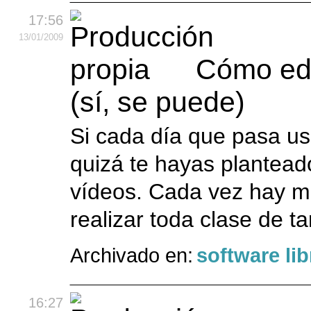
17:56
13
/01
/2009
Cómo edi
(sí, se puede)
Si cada día que pasa usa
quizá te hayas plantead
vídeos. Cada vez hay m
realizar toda clase de ta
Archivado en:
software lib
16:27