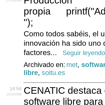
27
/10
/2009
printf("
");
Como todos sabéis, el u
innovación ha sido uno 
factores...
Seguir leyendo
Archivado en:
met
,
softwa
libre
,
soitu.es
CENATIC destaca e
14:54
15
/10
/2009
software libre para