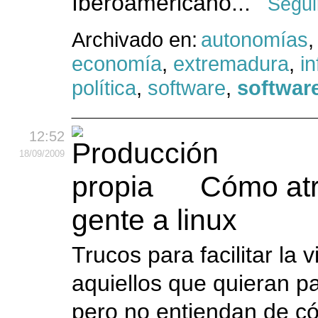
Iberoamericano...
Segui
Archivado en:
autonomías
,
economía
,
extremadura
,
i
política
,
software
,
software
12:52
18
/09
/2009
Cómo atr
gente a linux
Trucos para facilitar la 
aquiellos que quieran pa
pero no entiendan de có