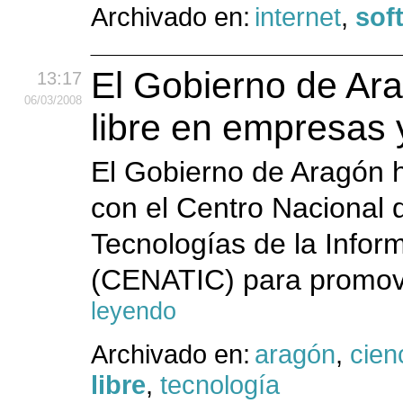
Archivado en:
internet
,
sof
El Gobierno de Ara
13:17
06
/03
/2008
libre en empresas 
El Gobierno de Aragón 
con el Centro Nacional 
Tecnologías de la Infor
(CENATIC) para promover
leyendo
Archivado en:
aragón
,
cien
libre
,
tecnología