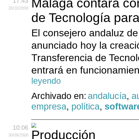
Málaga contará co
17:43
20
/10
/2008
de Tecnología para
El consejero andaluz de
anunciado hoy la creac
Transferencia de Tecnol
entrará en funcionamien
leyendo
Archivado en:
andalucía
,
a
empresa
,
política
,
software
10:06
30
/09
/2008