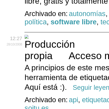
libre, gratis y totalment
Archivado en:
autonomías
política
,
software libre
,
te
12:27
28
/10
/2008
Acceso m
A principios de este me
herramienta de etiquet
Aquí está :).
Seguir leye
Archivado en:
api
,
etiqueta
soitu.es