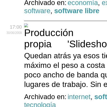
Archivado en:
economía
,
e
software
,
software libre
17:00
30
/06
/2009
'Slidesh
Quedan atrás ya esos ti
máximo el peso a costa d
poco ancho de banda qu
lugares de trabajo. Sin 
Archivado en:
internet
,
sof
tecnología