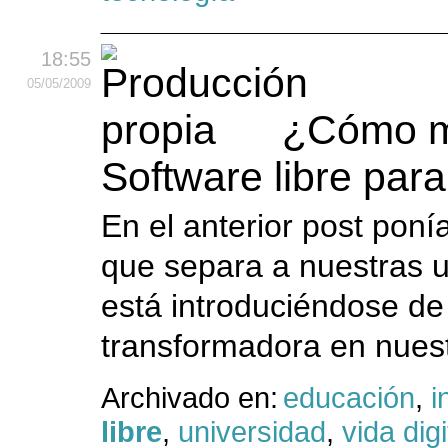
18:55
05
/05
/2009
¿Cómo ma
Software libre par
En el anterior post poní
que separa a nuestras un
está introduciéndose de
transformadora en nuest
Archivado en:
educación
,
i
libre
,
universidad
,
vida digi