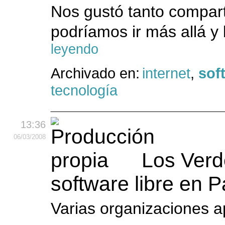
Nos gustó tanto compart
podríamos ir más allá y b
leyendo
Archivado en:
internet
,
sof
tecnología
13:36
06
/03
/2008
Los Verd
software libre en 
Varias organizaciones a