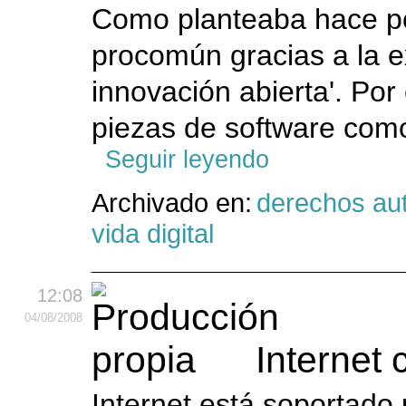
Como planteaba hace po
procomún gracias a la e
innovación abierta'. Por
piezas de software como
Seguir leyendo
Archivado en:
derechos aut
vida digital
12:08
04
/08
/2008
Internet
Internet está soportado 