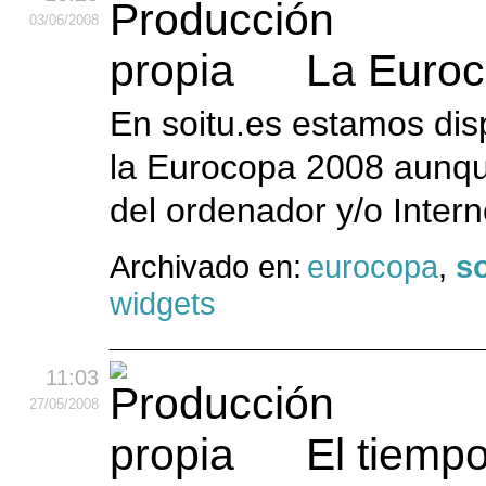
03
/06
/2008
La Euroc
En soitu.es estamos dis
la Eurocopa 2008 aunq
del ordenador y/o Intern
Archivado en:
eurocopa
,
so
widgets
11:03
27
/05
/2008
El tiempo