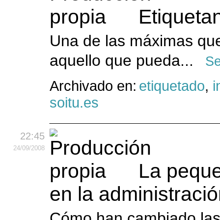
Etiqueta
Una de las máximas qu
aquello que pueda...
Se
Archivado en:
etiquetado
,
i
soitu.es
22:45
24
/09
/2008
La pequeñ
en la administraci
Cómo han cambiado las