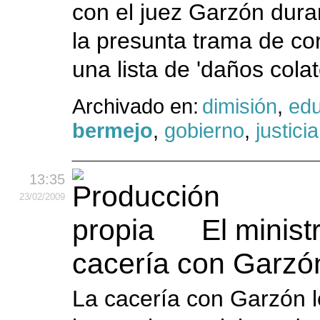
con el juez Garzón dura
la presunta trama de co
una lista de 'daños colat
Archivado en:
dimisión
,
ed
bermejo
,
gobierno
,
justicia
13:35
23
/02
/2009
El minist
cacería con Garzó
La cacería con Garzón l