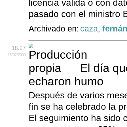
licencia válida o con dat
pasado con el ministro 
Archivado en:
caza
,
ferná
18:27
18
/02
/2009
El día qu
echaron humo
Después de varios mese
fin se ha celebrado la 
El seguimiento ha sido