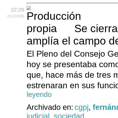
22:29
23
/12
/2008
Se cierra
amplía el campo de
El Pleno del Consejo Ge
hoy se presentaba como
que, hace más de tres 
estrenaran en sus funci
leyendo
Archivado en:
cgpj
,
fernán
judicial
,
sociedad