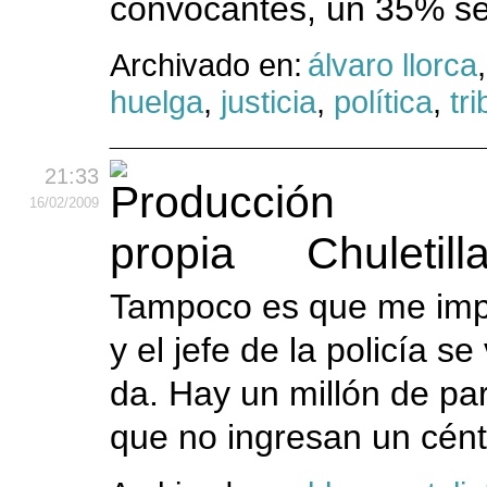
convocantes, un 35% s
Archivado en:
álvaro llorca
huelga
,
justicia
,
política
,
tr
21:33
16
/02
/2009
Chuletill
Tampoco es que me impor
y el jefe de la policía s
da. Hay un millón de par
que no ingresan un cén