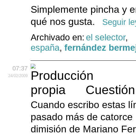
Simplemente pincha y e
qué nos gusta.
Seguir l
Archivado en:
el selector
,
españa
,
fernández berme
07:37
24
/02
/2009
Cuestión
Cuando escribo estas l
pasado más de catorce 
dimisión de Mariano Fe