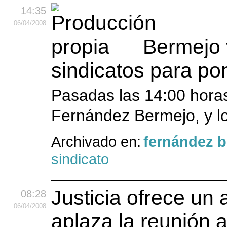
14:35
06
/04
/2008
Bermejo 
sindicatos para pon
Pasadas las 14:00 horas,
Fernández Bermejo, y lo
Archivado en:
fernández 
sindicato
Justicia ofrece un
08:28
06
/04
/2008
aplaza la reunión 