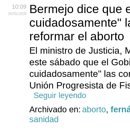
Bermejo dice que 
10:09
26
/05
/2008
cuidadosamente" la
reformar el aborto
El ministro de Justicia
este sábado que el Gob
cuidadosamente" las con
Unión Progresista de Fis
Seguir leyendo
Archivado en:
aborto
,
fern
sanidad