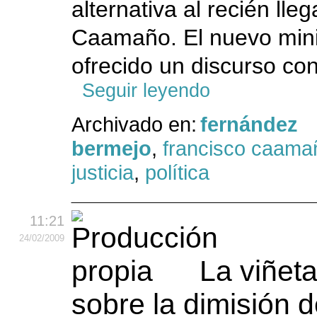
alternativa al recién ll
Caamaño. El nuevo mini
ofrecido un discurso conc
Seguir leyendo
Archivado en:
fernández
bermejo
,
francisco caama
justicia
,
política
11:21
24
/02
/2009
La viñet
sobre la dimisión 