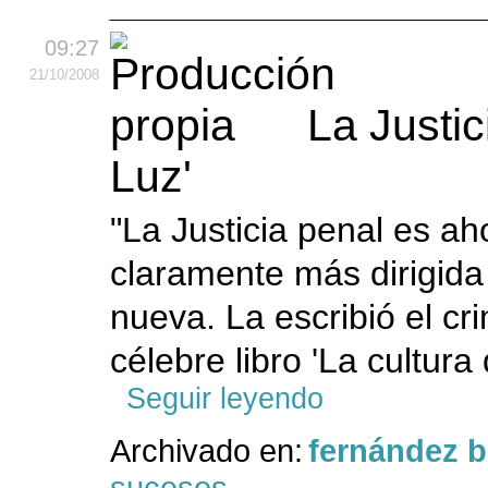
09:27
21
/10
/2008
La Justi
Luz'
"La Justicia penal es 
claramente más dirigida
nueva. La escribió el c
célebre libro 'La cultura 
Seguir leyendo
Archivado en:
fernández 
sucesos