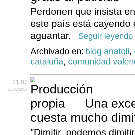
Perdonen que insista en
este país está cayendo
aguantar.
Seguir leyendo
Archivado en:
blog anatoli
,
cataluña
,
comunidad valen
21:07
23
/02
/2009
Una exce
cuesta mucho dimit
"Dimitir, podemos dimiti