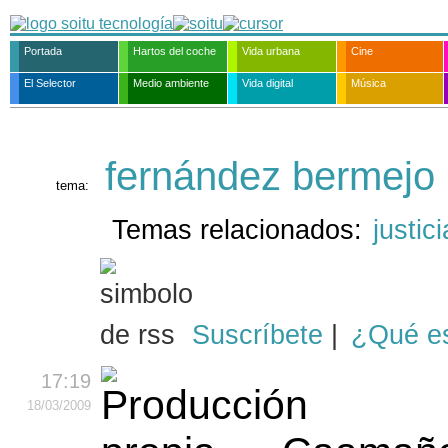
Portada
Hartos del coche
Vida urbana
Cine
El Selector
Medio ambiente
Vida digital
Música
fernández bermejo
tema:
Temas relacionados:
justici
Suscríbete
|
¿Qué e
17:19
18
/03
/2009