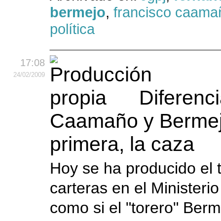
bermejo
,
francisco caama
política
17:08
24
/02
/2009
Diferenci
Caamaño y Bermej
primera, la caza
Hoy se ha producido el 
carteras en el Ministerio
como si el "torero" Berme