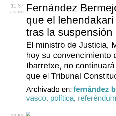
Fernández Bermejo
11:37
15
/07
/2008
que el lehendakari 
tras la suspensión
El ministro de Justicia
hoy su convencimiento d
Ibarretxe, no continuar
que el Tribunal Constitu
Archivado en:
fernández 
vasco
,
política
,
referéndu
23:53