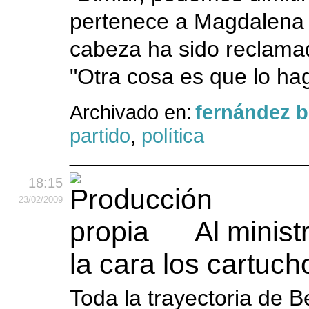
pertenece a Magdalena Á
cabeza ha sido reclama
"Otra cosa es que lo ha
Archivado en:
fernández 
partido
,
política
18:15
23
/02
/2009
Al minist
la cara los cartucho
Toda la trayectoria de 