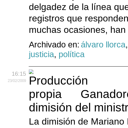
delgadez de la línea que 
registros que responden 
muchas ocasiones, han l
Archivado en:
álvaro llorca
justicia
,
política
16:15
23
/02
/2009
Ganadore
dimisión del minist
La dimisión de Mariano