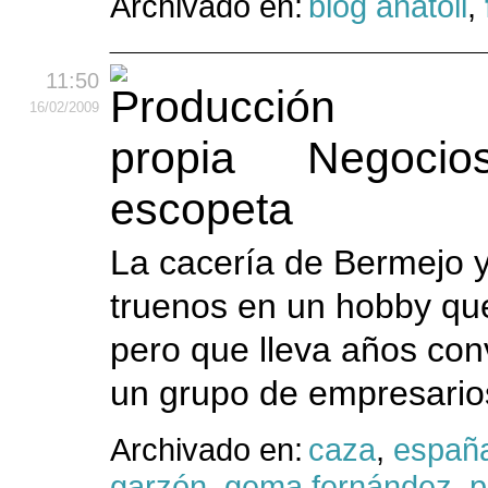
Archivado en:
blog anatoli
,
11:50
16
/02
/2009
Negocios 
escopeta
La cacería de Bermejo y
truenos en un hobby que
pero que lleva años conv
un grupo de empresarios
Archivado en:
caza
,
españ
garzón
,
gema fernández
,
p