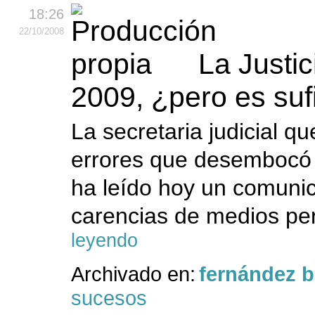
18:26
22
/10
/2008
La Justic
2009, ¿pero es suf
La secretaria judicial q
errores que desembocó e
ha leído hoy un comunic
carencias de medios per
leyendo
Archivado en:
fernández 
sucesos