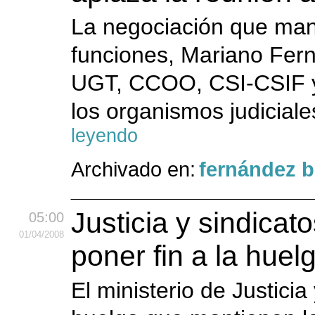
La negociación que mant
funciones, Mariano Fern
UGT, CCOO, CSI-CSIF y 
los organismos judicial
leyendo
Archivado en:
fernández 
Justicia y sindica
05:00
01
/04
/2008
poner fin a la huel
El ministerio de Justicia