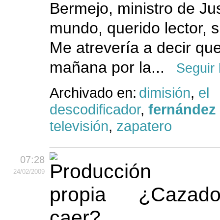
Bermejo, ministro de Just
mundo, querido lector, s
Me atrevería a decir que
mañana por la...
Seguir
Archivado en:
dimisión
,
el
descodificador
,
fernández
televisión
,
zapatero
07:28
24
/02
/2009
¿Cazado
caer?