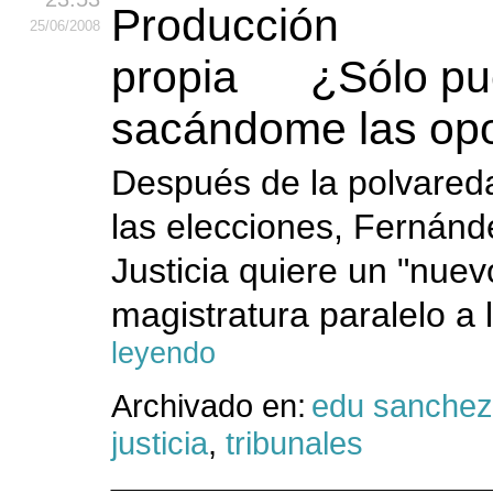
25
/06
/2008
¿Sólo pu
sacándome las op
Después de la polvared
las elecciones, Fernánde
Justicia quiere un "nue
magistratura paralelo a 
leyendo
Archivado en:
edu sanchez
justicia
,
tribunales