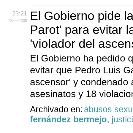
El Gobierno pide la
23:21
12
/08
/2008
Parot' para evitar l
'violador del ascen
El Gobierno ha pedido qu
evitar que Pedro Luis Ga
ascensor' y condenado a
asesinatos y 18 violacio
Archivado en:
abusos sexu
fernández bermejo
,
justic