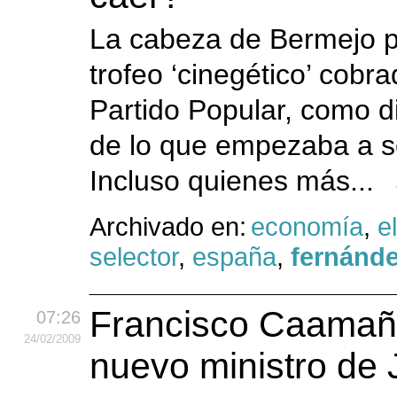
La cabeza de Bermejo p
trofeo ‘cinegético’ cobra
Partido Popular, como d
de lo que empezaba a se
Incluso quienes más...
Archivado en:
economía
,
e
selector
,
españa
,
fernánd
Francisco Caamañ
07:26
24
/02
/2009
nuevo ministro de J