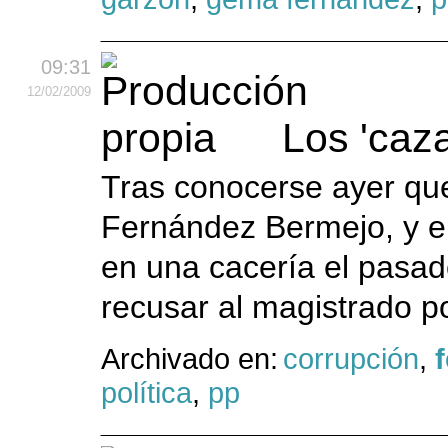
09:31
12
/02
/2009
Los 'caza
Tras conocerse ayer que 
Fernández Bermejo, y el
en una cacería el pasad
recusar al magistrado po
Archivado en:
corrupción
,
política
,
pp