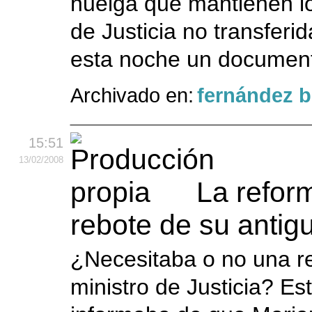
huelga que mantienen lo
de Justicia no transferi
esta noche un document
Archivado en:
fernández 
15:51
13
/02
/2008
La refor
rebote de su antigu
¿Necesitaba o no una ref
ministro de Justicia? Es