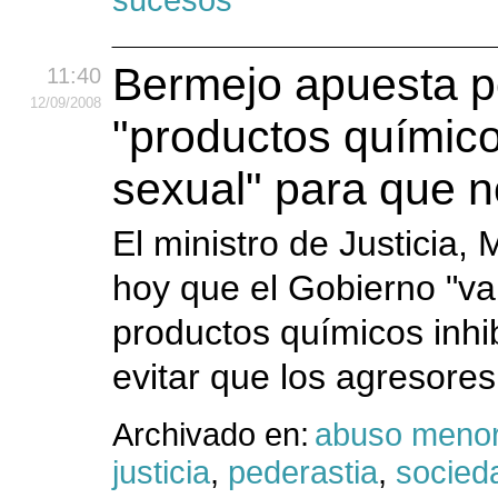
Bermejo apuesta po
11:40
12
/09
/2008
"productos químico
sexual" para que n
El ministro de Justicia
hoy que el Gobierno "va a
productos químicos inhi
evitar que los agresores
Archivado en:
abuso meno
justicia
,
pederastia
,
socied