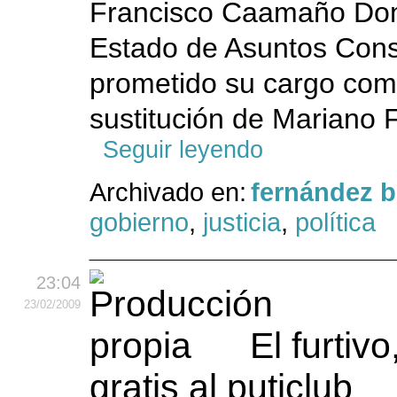
Francisco Caamaño Dom
Estado de Asuntos Const
prometido su cargo como
sustitución de Mariano 
Seguir leyendo
Archivado en:
fernández 
gobierno
,
justicia
,
política
23:04
23
/02
/2009
El furtivo
gratis al puticlub