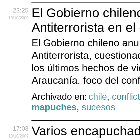
El Gobierno chilen
23:25
13
/10
/2009
Antiterrorista en e
El Gobierno chileno anun
Antiterrorista, cuestion
los últimos hechos de vi
Araucanía, foco del conf
Archivado en:
chile
,
conflic
mapuches
,
sucesos
Varios encapuchad
17:03
13
/10
/2009