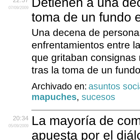
Detienen a una de
22:57
07
/09
/2009
toma de un fundo e
Una decena de personas
enfrentamientos entre l
que gritaban consignas 
tras la toma de un fund
Archivado en:
asuntos soci
mapuches
,
sucesos
La mayoría de co
20:34
05
/09
/2009
apuesta por el diá