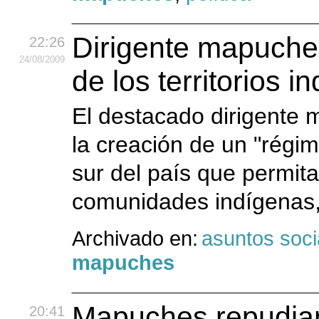
Dirigente mapuche
22:26
24
/08
/2009
de los territorios i
El destacado dirigente
la creación de un "régi
sur del país que permita
comunidades indígenas, 
Archivado en:
asuntos soci
mapuches
Mapuches repudian
20:41