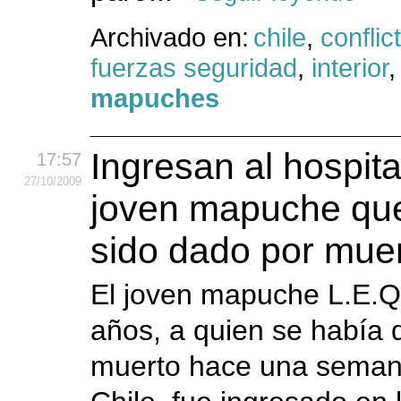
Archivado en:
chile
,
conflic
fuerzas seguridad
,
interior
mapuches
Ingresan al hospita
17:57
27
/10
/2009
joven mapuche qu
sido dado por muer
El joven mapuche L.E.Q.
años, a quien se había 
muerto hace una semana