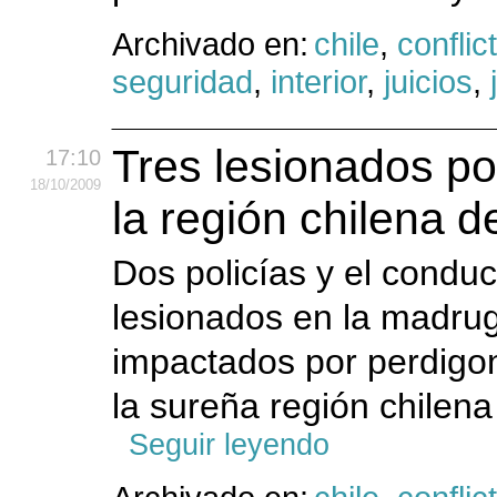
Archivado en:
chile
,
conflic
seguridad
,
interior
,
juicios
,
Tres lesionados po
17:10
18
/10
/2009
la región chilena 
Dos policías y el condu
lesionados en la madru
impactados por perdigo
la sureña región chilena
Seguir leyendo