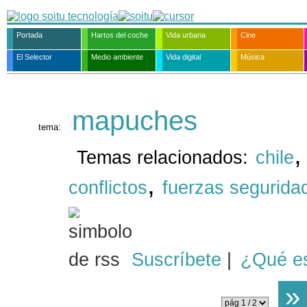
Portada
Hartos del coche
Vida urbana
Cine
El Selector
Medio ambiente
Vida digital
Música
mapuches
tema:
Temas relacionados:
chile
,
conflictos
fuerzas segurida
Suscríbete
|
¿Qué e
»