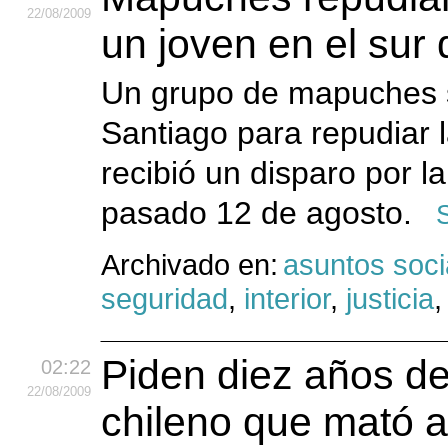
22
/08
/2009
un joven en el sur 
Un grupo de mapuches s
Santiago para repudiar 
recibió un disparo por la
pasado 12 de agosto.
Archivado en:
asuntos soci
seguridad
,
interior
,
justicia
Piden diez años de 
02:22
22
/08
/2009
chileno que mató 