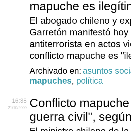
mapuche es ilegíti
El abogado chileno y e
Garretón manifestó hoy q
antiterrorista en actos 
conflicto mapuche es "il
Archivado en:
asuntos soci
mapuches
,
política
Conflicto mapuche
16:38
21
/10
/2009
guerra civil", segú