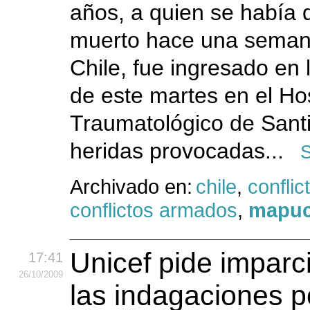
años, a quien se había 
muerto hace una semana
Chile, fue ingresado en
de este martes en el Hos
Traumatológico de Sant
heridas provocadas...
S
Archivado en:
chile
,
conflic
conflictos armados
,
mapu
Unicef pide imparc
17:41
26
/10
/2009
las indagaciones p