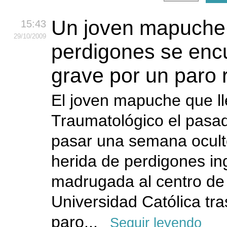
Un joven mapuche 
15:43
29
/10
/2009
perdigones se enc
grave por un paro r
El joven mapuche que ll
Traumatológico el pasad
pasar una semana ocult
herida de perdigones in
madrugada al centro de 
Universidad Católica tras
paro...
Seguir leyendo