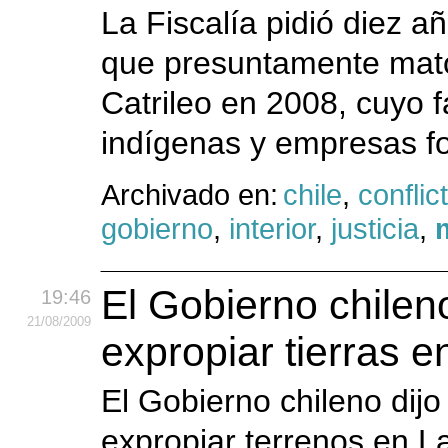
La Fiscalía pidió diez añ
que presuntamente mató
Catrileo en 2008, cuyo fa
indígenas y empresas fo
Archivado en:
chile
,
conflic
gobierno
,
interior
,
justicia
,
El Gobierno chilen
19:46
21
/08
/2009
expropiar tierras 
El Gobierno chileno dij
expropiar terrenos en L