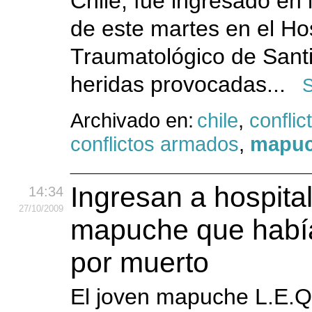
Chile, fue ingresado en
de este martes en el Hos
Traumatológico de Sant
heridas provocadas...
S
Archivado en:
chile
,
conflic
conflictos armados
,
mapu
Ingresan a hospita
14:34
27
/10
/2009
mapuche que habí
por muerto
El joven mapuche L.E.Q.