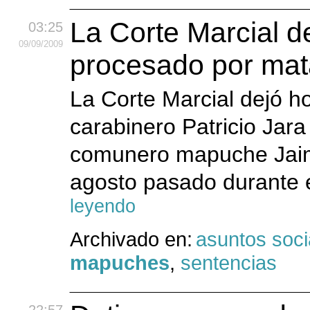
La Corte Marcial de
03:25
09
/09
/2009
procesado por mat
La Corte Marcial dejó ho
carabinero Patricio Jar
comunero mapuche Jaime
agosto pasado durante e
leyendo
Archivado en:
asuntos soci
mapuches
,
sentencias