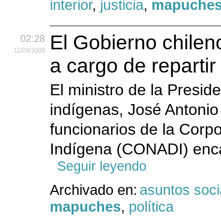
interior
,
justicia
,
mapuche
El Gobierno chilen
02:28
11
/09
/2009
a cargo de repartir
El ministro de la Presid
indígenas, José Antonio 
funcionarios de la Corp
Indígena (CONADI) encar
Seguir leyendo
Archivado en:
asuntos soci
mapuches
,
política