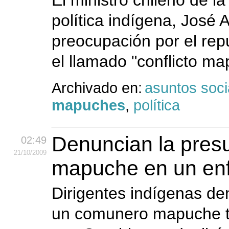
El ministro chileno de l
política indígena, José 
preocupación por el repu
el llamado "conflicto ma
Archivado en:
asuntos soci
mapuches
,
política
Denuncian la pres
02:49
21
/10
/2009
mapuche en un enf
Dirigentes indígenas de
un comunero mapuche tr