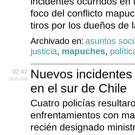
incidentes ocurridos en
foco del conflicto mapuc
tiros por los dueños de 
Archivado en:
asuntos soci
justicia
,
mapuches
,
polític
Nuevos incidentes 
02:47
29
/08
/2009
en el sur de Chile
Cuatro policías resulta
enfrentamientos con map
recién designado minist