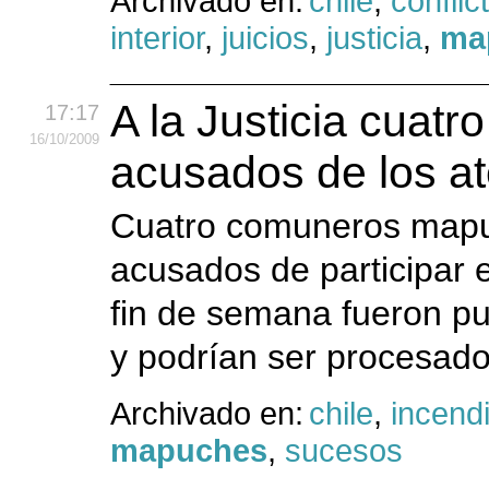
Archivado en:
chile
,
conflic
interior
,
juicios
,
justicia
,
ma
A la Justicia cua
17:17
16
/10
/2009
acusados de los at
Cuatro comuneros mapuc
acusados de participar 
fin de semana fueron pue
y podrían ser procesados
Archivado en:
chile
,
incend
mapuches
,
sucesos