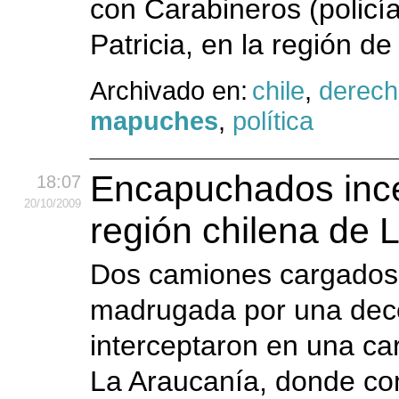
con Carabineros (policía
Patricia, en la región d
Archivado en:
chile
,
derec
mapuches
,
política
Encapuchados ince
18:07
20
/10
/2009
región chilena de 
Dos camiones cargados 
madrugada por una dec
interceptaron en una car
La Araucanía, donde c