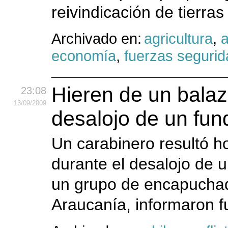
reivindicación de tierra
Archivado en:
agricultura
,
a
economía
,
fuerzas segurid
Hieren de un balaz
23:08
13
/09
/2009
desalojo de un fun
Un carabinero resultó h
durante el desalojo de 
un grupo de encapuchad
Araucanía, informaron f