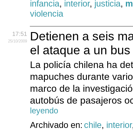
infancia
,
interior
,
justicia
,
m
violencia
Detienen a seis ma
17:51
25
/10
/2009
el ataque a un bus 
La policía chilena ha de
mapuches durante varios
marco de la investigaci
autobús de pasajeros ocu
leyendo
Archivado en:
chile
,
interior