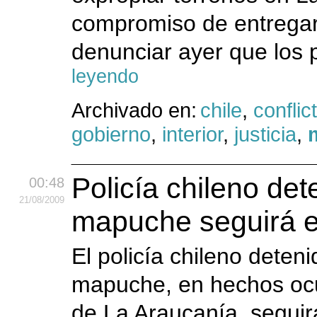
compromiso de entregar
denunciar ayer que los pr
leyendo
Archivado en:
chile
,
conflic
gobierno
,
interior
,
justicia
,
Policía chileno det
00:48
21
/08
/2009
mapuche seguirá en
El policía chileno deten
mapuche, en hechos ocur
de La Araucanía, seguir