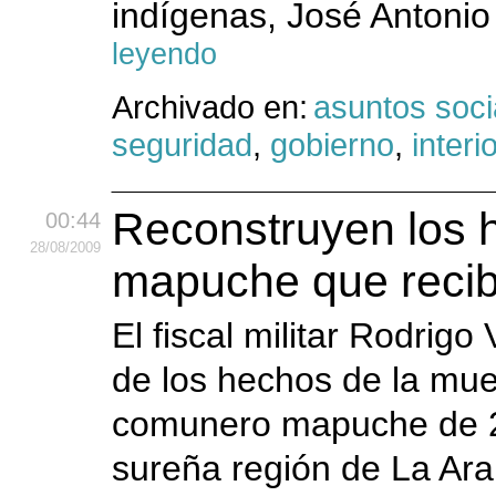
indígenas, José Antonio 
leyendo
Archivado en:
asuntos soci
seguridad
,
gobierno
,
interio
Reconstruyen los 
00:44
28
/08
/2009
mapuche que recibi
El fiscal militar Rodrig
de los hechos de la mue
comunero mapuche de 24 
sureña región de La Arau