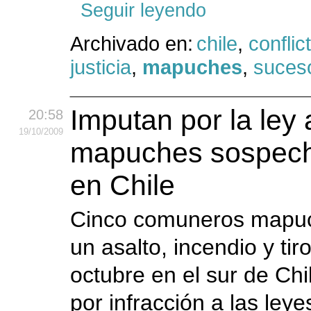
Seguir leyendo
Archivado en:
chile
,
conflic
justicia
,
mapuches
,
suces
Imputan por la ley a
20:58
19
/10
/2009
mapuches sospech
en Chile
Cinco comuneros mapuc
un asalto, incendio y ti
octubre en el sur de Ch
por infracción a las leye