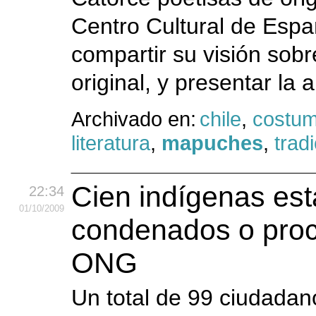
Centro Cultural de Espa
compartir su visión sob
original, y presentar la 
Archivado en:
chile
,
costu
literatura
,
mapuches
,
trad
Cien indígenas es
22:34
01
/10
/2009
condenados o proc
ONG
Un total de 99 ciudadano