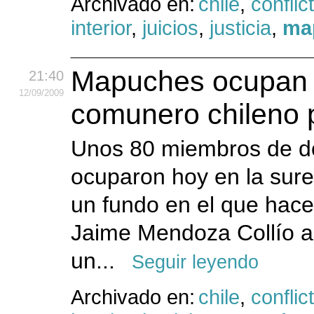
Archivado en:
chile
,
conflic
interior
,
juicios
,
justicia
,
ma
Mapuches ocupan e
21:40
12
/09
/2009
comunero chileno p
Unos 80 miembros de 
ocuparon hoy en la sure
un fundo en el que hac
Jaime Mendoza Collío a
un...
Seguir leyendo
Archivado en:
chile
,
conflic