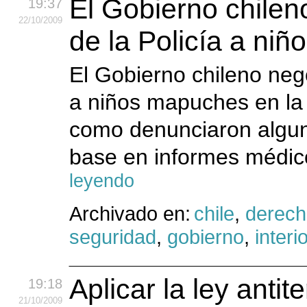
El Gobierno chilen
19:37
22
/10
/2009
de la Policía a ni
El Gobierno chileno neg
a niños mapuches en la 
como denunciaron algu
base en informes médic
leyendo
Archivado en:
chile
,
derec
seguridad
,
gobierno
,
interio
Aplicar la ley antite
19:18
21
/10
/2009