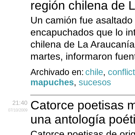
región chilena de 
Un camión fue asaltado
encapuchados que lo int
chilena de La Araucaní
martes, informaron fuent
Archivado en:
chile
,
conflic
mapuches
,
sucesos
Catorce poetisas 
21:40
07
/10
/2009
una antología poét
Catorce poetisas de or